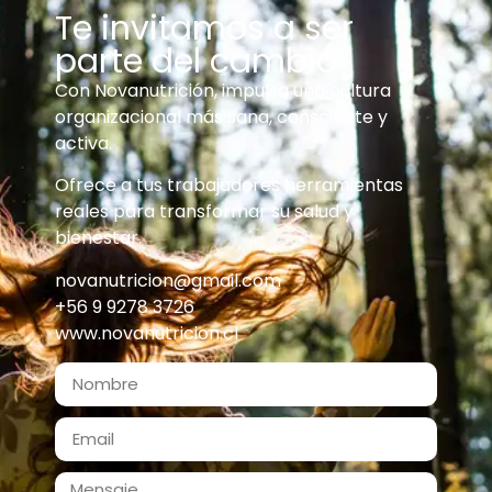
Te invitamos a ser
parte del cambio
Con Novanutrición, impulsa una cultura
organizacional más sana, consciente y
activa.
Ofrece a tus trabajadores herramientas
reales para transformar su salud y
bienestar.
novanutricion@gmail.com
+56 9 9278 3726
www.novanutricion.cl