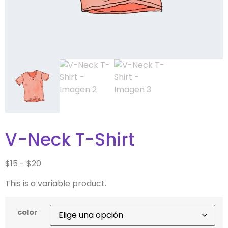
V-Neck T-Shirt
$
15
-
$
20
This is a variable product.
color