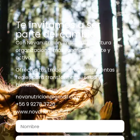
Te invitamos a ser
parte del cambio
Con Novanutrición, impulsa una cultura
organizacional más sana, consciente y
activa.
Ofrece a tus trabajadores herramientas
reales para transformar su salud y
bienestar.
novanutricion@gmail.com
+56 9 9278 3726
www.novanutricion.cl