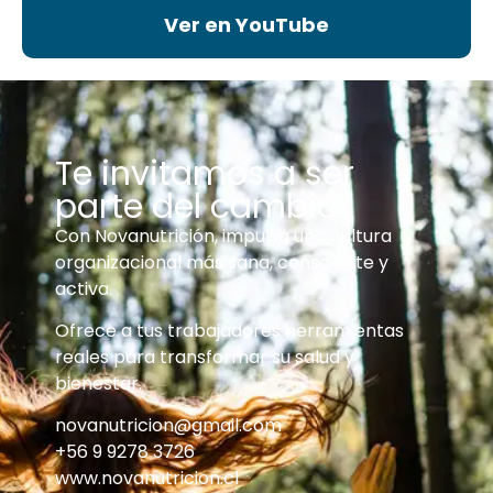
Ver en YouTube
Te invitamos a ser
parte del cambio
Con Novanutrición, impulsa una cultura
organizacional más sana, consciente y
activa.
Ofrece a tus trabajadores herramientas
reales para transformar su salud y
bienestar.
novanutricion@gmail.com
+56 9 9278 3726
www.novanutricion.cl